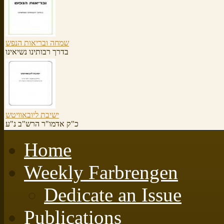
שמחה ובריאות הנפש
בדרך רבותינו נשיאינו
ישיבת ליובאוויטש
כ"ק אדמו"ר הרש"ב נ"ע
Home
Weekly Farbrengen
Dedicate an Issue
Publications