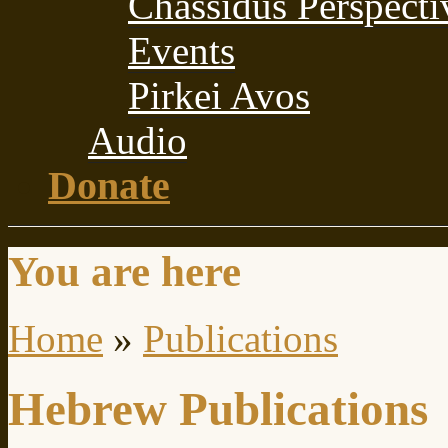
Chassidus Perspecti
Events
Pirkei Avos
Audio
Donate
You are here
Home
»
Publications
Hebrew Publications